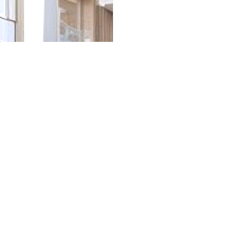
se Plattform GmbH
ZP Zuhause Plattform GmbH
Katzbachstraße 3
10965 Berlin